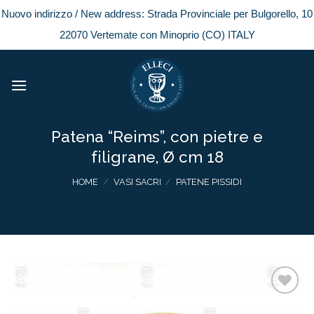
Nuovo indirizzo / New address: Strada Provinciale per Bulgorello, 10
22070 Vertemate con Minoprio (CO) ITALY
Skip
to
content
Patena “Reims”, con pietre e
filigrane, Ø cm 18
HOME
/
VASI SACRI
/
PATENE PISSIDI
Add to