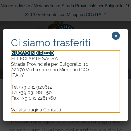
Nuovo indirizzo / New address: Strada Provinciale per Bulgorello, 10
22070 Vertemate con Minoprio (CO) ITALY
Skip
to
×
content
Ci siamo trasferiti
NUOVO INDIRIZZO
ELLECI ARTE SACRA
Strada Provinciale per Bulgorello, 10
22070 Vertemate con Minoprio (CO)
ITALY
Tel +39 031 920612
Tel +39 031 881150
Fax +39 031 2281360
UNA NUOVA VITA AGLI OGGETTI DI
UN TEMPO
Vai alla pagina
Contatti
Restaurare opere di arte sacra significa
conservare il valore del patrimonio delle