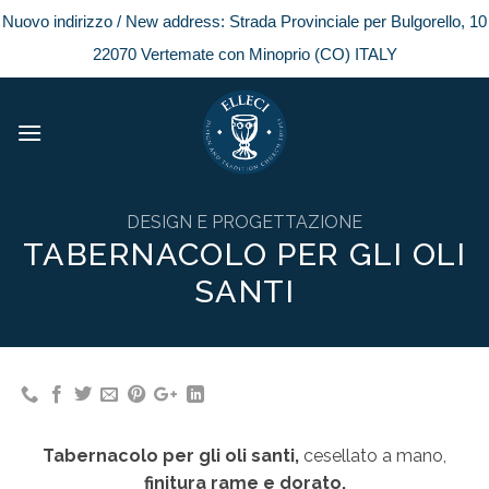
Nuovo indirizzo / New address: Strada Provinciale per Bulgorello, 10
22070 Vertemate con Minoprio (CO) ITALY
Skip
to
content
DESIGN E PROGETTAZIONE
TABERNACOLO PER GLI OLI
SANTI
Tabernacolo per gli oli santi,
cesellato a mano,
finitura rame e dorato.