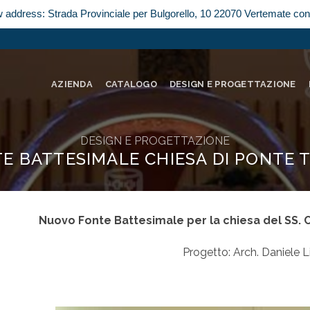
w address: Strada Provinciale per Bulgorello, 10 22070 Vertemate co
AZIENDA
CATALOGO
DESIGN E PROGETTAZIONE
DESIGN E PROGETTAZIONE
E BATTESIMALE CHIESA DI PONTE 
Nuovo Fonte Battesimale per la chiesa del SS. C
Progetto: Arch. Daniele Li