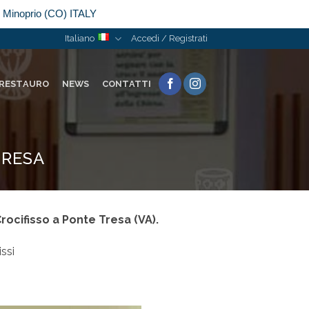
n Minoprio (CO) ITALY
Italiano
Accedi / Registrati
RESTAURO
NEWS
CONTATTI
TRESA
rocifisso a Ponte Tresa (VA).
ssi