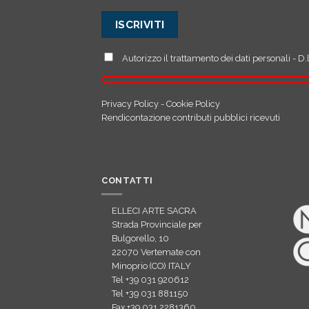
Autorizzo il trattamento dei dati personali - 
Privacy Policy
-
Cookie Policy
Rendicontazione contributi pubblici ricevuti
CONTATTI
ELLECI ARTE SACRA
Strada Provinciale per
Bulgorello, 10
22070 Vertemate con
Minoprio (CO) ITALY
Tel +39 031 920612
Tel +39 031 881150
Fax +39 031 2281360